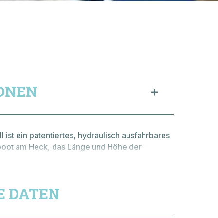
HE ANGABEN
Frau
ONEN
Name
*
Firma
 ist ein patentiertes, hydraulisch ausfahrbares
boot am Heck, das Länge und Höhe der
en der Bootsneigung anpasst , sofort bis zu
PLZ
*
llast hinzufügt und gleichzeitig hilft, schneller
E DATEN
Land
*