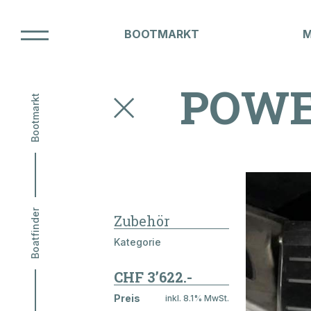
BOOTMARKT
Unsere Marken
POWE
Bootmarkt
BOOT
Boatfinder
Zubehör
NAUTI
Kategorie
CHF 3’622.-
Preis
inkl. 8.1% MwSt.
Hausammann Boote AG