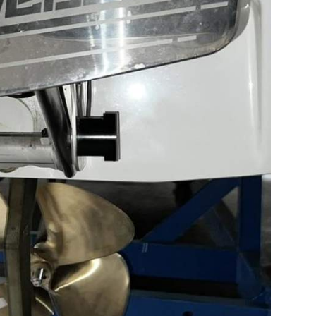
März bis Oktober auch Samstags
für Sie da:
08:00 - 12:00 Uhr
Verkauf & Beratung
Ersatzteillager
AGB
Impressum
Datenschutz