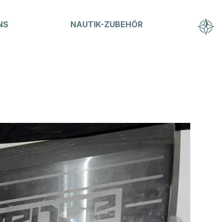
NS
NAUTIK-ZUBEHÖR
Hausammann Boote AG
Friedrichshafnerstrasse 50
CH-8590 Romanshorn
T
+41 71 461 16 16
info@hausammann-boote.ch
Öffnungszeiten
Montag bis Freitag
07.30 - 12:00 Uhr
13:15 - 17:30 Uhr