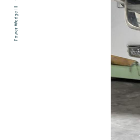
ÜBER 
Friedrichshafnerstrasse 50
Power Wedge III
CH-8590 Romanshorn
T
+41 71 461 16 16
Unsere Partnerfirma
info@hausammann-boote.ch
LOG
Öffnungszeiten
Montag bis Freitag