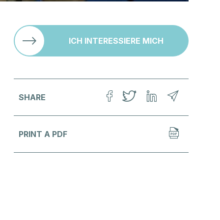
Unsere Partner
ICH INTERESSIERE MICH
Herr
SHARE
Vorname
*
PRINT A PDF
Adresse
*
Ort
*
Fahrgebiet/See
*