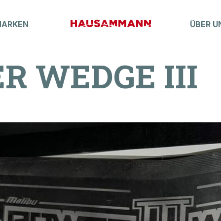
MARKEN
ÜBER U
R WEDGE III
Boatfinder
MARKT
Lagerboote
Occasionen
Elektroboot
Boot-Abo
K-ZUBEHÖR
Crew