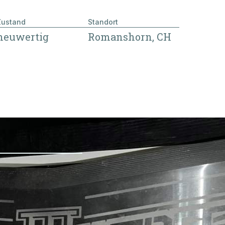
zurück
Zustand
Standort
neuwertig
Romanshorn, CH
NGABEN
E-Mail
*
GEN
Handy
Bemerkung
*
zurück