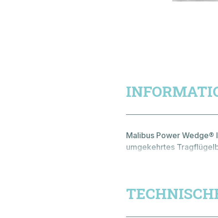
07.30 - 12:00 Uhr
13:15 - 17:30 Uhr
01
März bis Oktober auch Samstags
01
PERSÖNLIC
für Sie da:
08:00 - 12:00 Uhr
Verkauf & Beratung
INFORMATI
Ersatzteillager
Malibus Power Wedge® III
umgekehrtes Tragflügel
Heckwelle durch Verstell
1.500 Pfund simulierten Ba
ins Gleiten zu kommen.
TECHNISCH