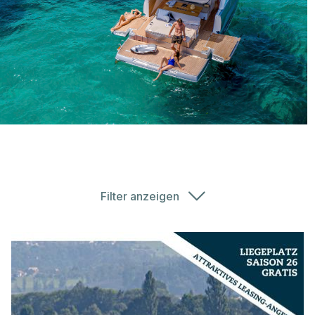
02
KONTAKTANGABEN
E-Mail
*
03
BEMERKUNGEN
Telefon
Bemerkung
*
Handy
Filter anzeigen
WEITER
Länge
(m)
1
20
ABSCHICKEN