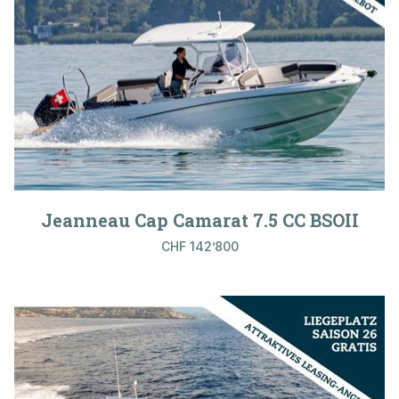
Breite
(m)
1
6
Marke
Bedürfnis
Jeanneau Cap Camarat 7.5 CC BSOII
CHF 142’800