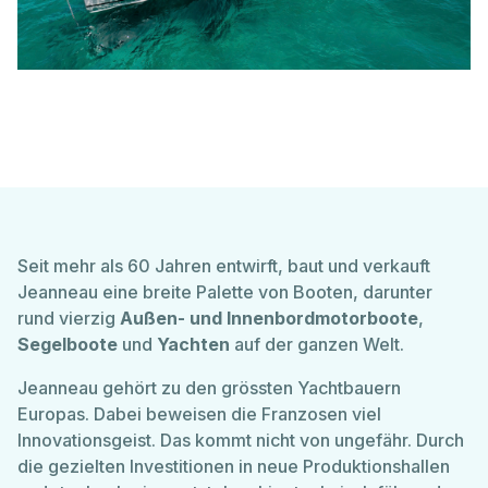
08:00 - 12:00 Uhr
Verkauf & Beratung
Hausammann Boote AG
Friedrichshafnerstrasse 50
Ersatzteillager
CH-8590 Romanshorn
T
+41 71 461 16 16
info@hausammann-boote.ch
01
PERSÖNLICHE ANGABEN
Seit mehr als 60 Jahren entwirft, baut und verkauft
Öffnungszeiten
Jeanneau eine breite Palette von Booten, darunter
Montag bis Freitag
Frau
Herr
rund vierzig
Außen- und Innenbordmotorboote
,
07.30 - 12:00 Uhr
13:15 - 17:30 Uhr
Segelboote
und
Yachten
auf der ganzen Welt.
Name
*
März bis Oktober auch Samstags für Sie da:
Jeanneau gehört zu den grössten Yachtbauern
08:00 - 12:00 Uhr
Europas. Dabei beweisen die Franzosen viel
Vorname
*
Innovationsgeist. Das kommt nicht von ungefähr. Durch
Verkauf & Beratung
die gezielten Investitionen in neue Produktionshallen