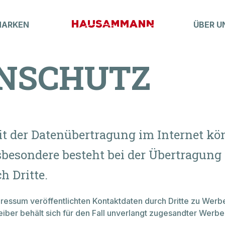
MARKEN
ÜBER U
NSCHUTZ
Boatfinder
MARKT
Lagerboote
Occasionen
Elektroboot
eit der Datenübertragung im Internet k
Boot-Abo
besondere besteht bei der Übertragung 
K-ZUBEHÖR
h Dritte.
ressum veröffentlichten Kontaktdaten durch Dritte zu Werb
iber behält sich für den Fall unverlangt zugesandter Werbe
Crew