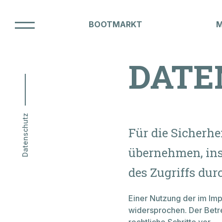
BOOTMARKT
Unsere Marken
DATE
BOOT
Datenschutz
Für die Sicherh
übernehmen, ins
NAUTI
des Zugriffs durc
Hausammann Boote AG
Friedrichshafnerstrasse 50
Einer Nutzung der im Imp
CH-8590 Romanshorn
widersprochen. Der Betre