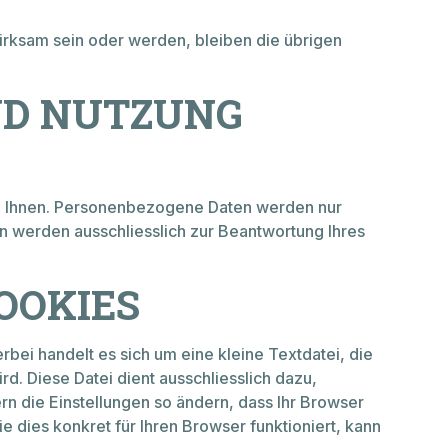
März bis Oktober auch Samstags
für Sie da:
rksam sein oder werden, bleiben die übrigen
08:00 - 12:00 Uhr
Verkauf & Beratung
ND NUTZUNG
Ersatzteillager
n Ihnen. Personenbezogene Daten werden nur
en werden ausschliesslich zur Beantwortung Ihres
AGB
OOKIES
Impressum
Datenschutz
bei handelt es sich um eine kleine Textdatei, die
. Diese Datei dient ausschliesslich dazu,
 die Einstellungen so ändern, dass Ihr Browser
 dies konkret für Ihren Browser funktioniert, kann