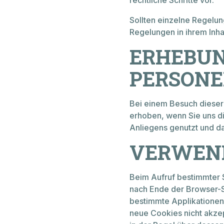
ÜBER 
rechtliche Schritte vor.
T
+41 71 461 16 16
info@hausammann-boote.ch
Sollten einzelne Regelu
Regelungen in ihrem Inhal
Unsere Partnerfirma
ERHEBUN
LOG
PERSONE
Bei einem Besuch diese
erhoben, wenn Sie uns di
Anliegens genutzt und d
VERWEND
Öffnungszeiten
Montag bis Freitag
07.30 - 12:00 Uhr
Beim Aufruf bestimmter S
13:15 - 17:30 Uhr
nach Ende der Browser-Si
März bis Oktober auch Samstags
bestimmte Applikationen
für Sie da:
neue Cookies nicht akzep
08:00 - 12:00 Uhr