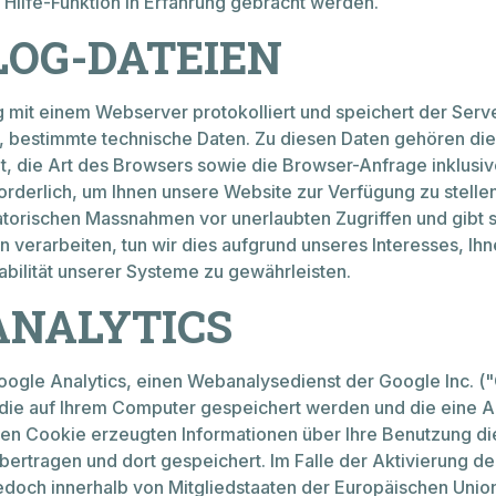
 Hilfe-Funktion in Erfahrung gebracht werden.
LOG-DATEIEN
g mit einem Webserver protokolliert und speichert der Se
, bestimmte technische Daten. Zu diesen Daten gehören die
it, die Art des Browsers sowie die Browser-Anfrage inklusive
rderlich, um Ihnen unsere Website zur Verfügung zu stelle
torischen Massnahmen vor unerlaubten Zugriffen und gibt sie
erarbeiten, tun wir dies aufgrund unseres Interesses, Ih
abilität unserer Systeme zu gewährleisten.
ANALYTICS
oogle Analytics, einen Webanalysedienst der Google Inc. (
 die auf Ihrem Computer gespeichert werden und die eine A
den Cookie erzeugten Informationen über Ihre Benutzung di
ertragen und dort gespeichert. Im Falle der Aktivierung de
edoch innerhalb von Mitgliedstaaten der Europäischen Uni