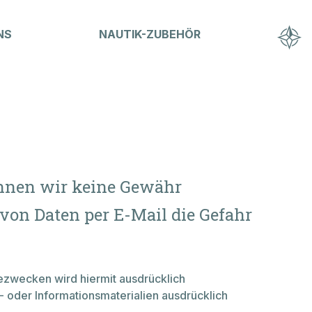
NS
NAUTIK-ZUBEHÖR
Hausammann Boote AG
Friedrichshafnerstrasse 50
CH-8590 Romanshorn
T
+41 71 461 16 16
info@hausammann-boote.ch
önnen wir keine Gewähr
von Daten per E-Mail die Gefahr
Öffnungszeiten
Montag bis Freitag
07.30 - 12:00 Uhr
ezwecken wird hiermit ausdrücklich
13:15 - 17:30 Uhr
- oder Informationsmaterialien ausdrücklich