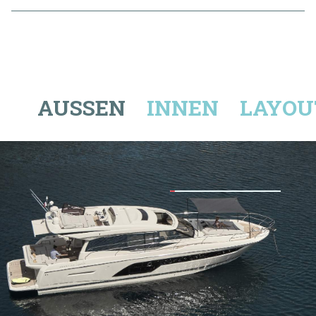
Fahrgebiet/See
*
WEITER
AUSSEN
INNEN
LAYOU
02
KONTAKTANGABEN
E-Mail
*
03
BEMERKUNGEN
Telefon
Bemerkung
*
Handy