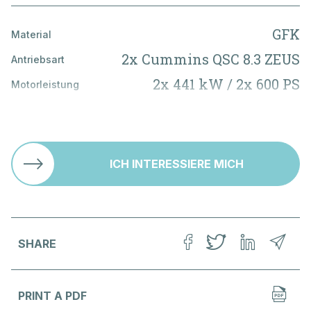
Ersatzteillager
Frau
Herr
GFK
Material
Name
*
2x Cummins QSC 8.3 ZEUS
AGB
Antriebsart
Impressum
2x 441 kW / 2x 600 PS
Motorleistung
Datenschutz
Unsere Partnerfirma
Vorname
*
2200 l
Brennstofftank
B-12 / C-14
Zugel. Personenzahl
Unsere Partner
Firma
760 l
Frischwassertank
ICH INTERESSIERE MICH
Adresse
*
PLZ
*
SHARE
Ort
*
PRINT A PDF
Land
*