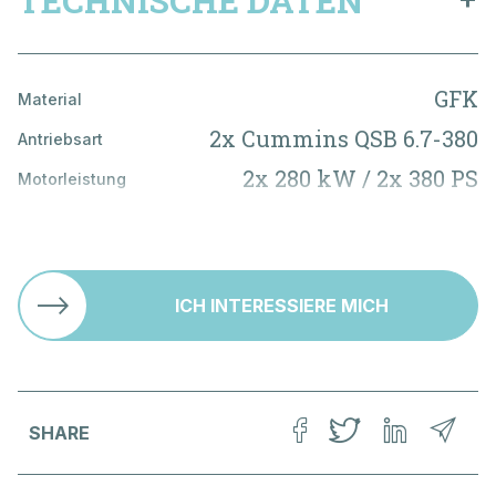
TECHNISCHE DATEN
Ersatzteillager
Frau
Herr
AGB
GFK
Material
Impressum
Name
*
2x Cummins QSB 6.7-380
Datenschutz
Antriebsart
Unsere Partnerfirma
2x 280 kW / 2x 380 PS
Motorleistung
Vorname
*
1170 l
Unsere Partner
Brennstofftank
B-10 / C-12
Zugel. Personenzahl
Firma
425 l
Frischwassertank
ICH INTERESSIERE MICH
Adresse
*
PLZ
*
SHARE
Ort
*