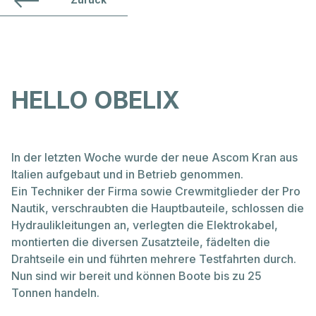
08:00 - 12:00 Uhr
Verkauf & Beratung
Hausammann Boote AG
Friedrichshafnerstrasse 50
Ersatzteillager
CH-8590 Romanshorn
HELLO OBELIX
T
+41 71 461 16 16
info@hausammann-boote.ch
In der
letzten Woche wurde der neue Ascom Kran aus
Italien aufgebaut und in Betrieb genommen.
Öffnungszeiten
Montag bis Freitag
Ein Techniker der Firma sowie Crewmitglieder der Pro
07.30 - 12:00 Uhr
Nautik, verschraubten die Hauptbauteile, schlossen die
13:15 - 17:30 Uhr
Hydraulikleitungen an, verlegten die Elektrokabel,
montierten die diversen Zusatzteile, fädelten die
März bis Oktober auch Samstags für Sie da:
Drahtseile ein und führten mehrere Testfahrten durch.
08:00 - 12:00 Uhr
Nun sind wir bereit und können Boote bis zu 25
Tonnen handeln.
Verkauf & Beratung