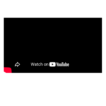
Ersatzteillager
AGB
Impressum
Datenschutz
Unsere Partnerfirma
Unsere Partner