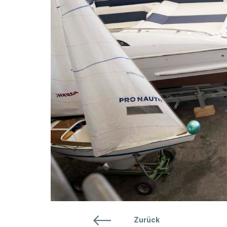
ÜBER 
T
+41 71 461 16 16
info@hausammann-boote.ch
Unsere Partnerfirma
LOG
Öffnungszeiten
Montag bis Freitag
07.30 - 12:00 Uhr
13:15 - 17:30 Uhr
März bis Oktober auch Samstags
für Sie da:
Zurück
08:00 - 12:00 Uhr