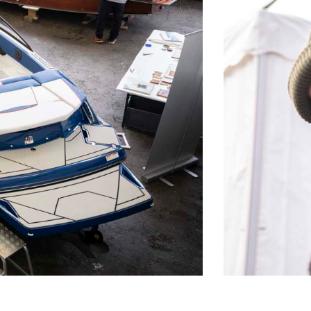
März bis Oktober auch Samstags
für Sie da:
08:00 - 12:00 Uhr
Verkauf & Beratung
Ersatzteillager
AGB
Impressum
Datenschutz