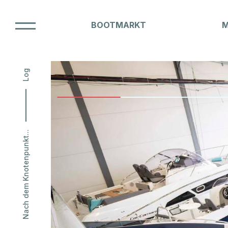
BOOTMARKT
Unsere Marken
Log
BOOT
Nach dem Knotenpunkt...
NAUTI
Hausammann Boote AG
Friedrichshafnerstrasse 50
CH-8590 Romanshorn