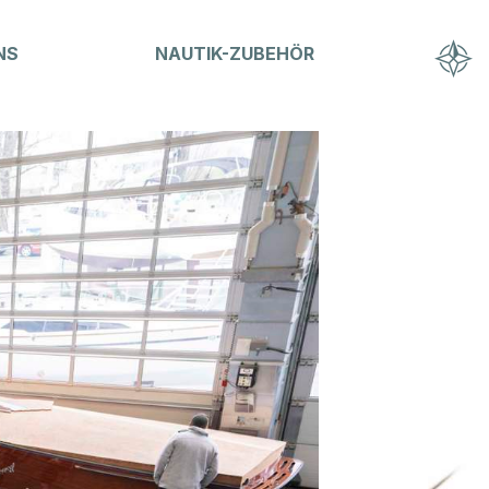
NS
NAUTIK-ZUBEHÖR
Hausammann Boote AG
Friedrichshafnerstrasse 50
CH-8590 Romanshorn
T
+41 71 461 16 16
info@hausammann-boote.ch
Öffnungszeiten
Montag bis Freitag
07.30 - 12:00 Uhr
13:15 - 17:30 Uhr