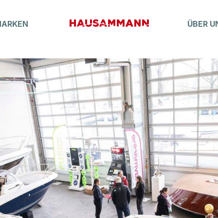
MARKEN
ÜBER U
Boatfinder
MARKT
Lagerboote
Occasionen
Elektroboot
Boot-Abo
K-ZUBEHÖR
Crew