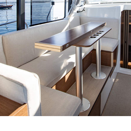
März bis Oktober auch Samstags
für Sie da:
08:00 - 12:00 Uhr
Verkauf & Beratung
Ersatzteillager
AGB
Impressum
Datenschutz