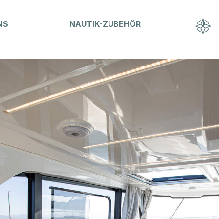
NS
NAUTIK-ZUBEHÖR
Hausammann Boote AG
Friedrichshafnerstrasse 50
CH-8590 Romanshorn
T
+41 71 461 16 16
info@hausammann-boote.ch
Öffnungszeiten
Montag bis Freitag
07.30 - 12:00 Uhr
13:15 - 17:30 Uhr