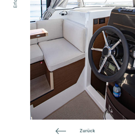
ÜBER 
T
+41 71 461 16 16
info@hausammann-boote.ch
Unsere Partnerfirma
LOG
Öffnungszeiten
Montag bis Freitag
07.30 - 12:00 Uhr
13:15 - 17:30 Uhr
Zurück
März bis Oktober auch Samstags