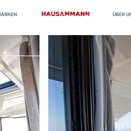
MARKEN
ÜBER U
Boatfinder
MARKT
Lagerboote
Occasionen
Elektroboot
Boot-Abo
K-ZUBEHÖR
Crew