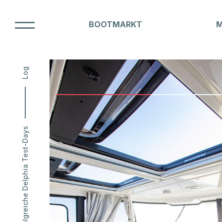
BOOTMARKT
Unsere Marken
Log
BOOT
Erfolgreiche Delphia Test-Days
NAUTI
Hausammann Boote AG
Friedrichshafnerstrasse 50
CH-8590 Romanshorn